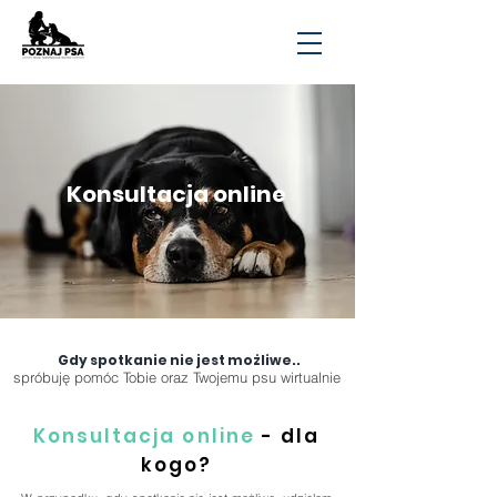
Białystok, Podlaskie, Polska, Trener psów, psi behawiorysta, szkolenie psów, szkolenia psów, tresura
psa, treser psów, psi psycholog, zoopsycholog, behawiorysta, psie przedszkole, szkolenie
szczeniaka, kurs dla szczeniaka, tresura szczeniaka, szkolenie szczeniaka
Konsultacja online
Gdy spotkanie nie jest możliwe..
spróbuję pomóc Tobie oraz Twojemu psu wirtualnie
Konsultacja online
- dla
kogo?