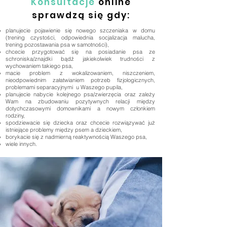
Konsultacje
online
sprawdzą się gdy:
planujecie pojawienie się nowego szczeniaka w domu
(trening czystości, odpowiednia socjalizacja malucha,
trening pozostawania psa w samotności),
chcecie przygotować się na posiadanie psa ze
schroniska/znajdki bądź jakiekolwiek trudności z
wychowaniem takiego psa,
macie problem z wokalizowaniem, niszczeniem,
nieodpowiednim załatwianiem potrzeb fizjologicznych,
problemami separacyjnymi u Waszego pupila,
planujecie nabycie kolejnego psa/zwierzęcia oraz zależy
Wam na zbudowaniu pozytywnych relacji między
dotychczasowymi domownikami a nowym członkiem
rodziny,
spodziewacie się dziecka oraz chcecie rozwiązywać już
istniejące problemy między psem a dzieckiem,
borykacie się z nadmierną reaktywnością Waszego psa,
wiele innych.