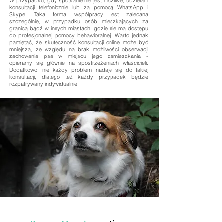
W przypadku, gdy spotkanie nie jest możliwe, udzielam
konsultacji telefonicznie lub za pomocą WhatsApp i
Skype. Taka forma współpracy jest zalecana
szczególnie, w przypadku osób mieszkających za
granicą bądź w innych miastach, gdzie nie ma dostępu
do profesjonalnej pomocy behawioralnej. Warto jednak
pamiętać, że skuteczność konsultacji online może być
mniejsza, ze względu na brak możliwości obserwacji
zachowania psa w miejscu jego zamieszkania -
opieramy się głównie na spostrzeżeniach właścicieli.
Dodatkowo, nie każdy problem nadaje się do takiej
konsultacji, dlatego też każdy przypadek będzie
rozpatrywany indywidualnie.