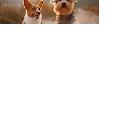
Skontaktuj się ze
mną
.
Jednorazowe spotkanie
50zł
Cena obejmuje 1 spacer grupowy
trwający ok. 1,5h