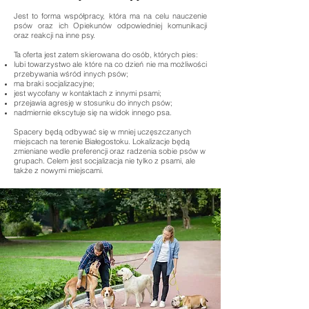
Jest to forma współpracy, która ma na celu nauczenie
psów oraz ich Opiekunów odpowiedniej komunikacji
oraz reakcji na inne psy.
Ta oferta jest zatem skierowana do osób, których pies:
lubi towarzystwo ale które na co dzień nie ma możliwości
przebywania wśród innych psów;
ma braki socjalizacyjne;
jest wycofany w kontaktach z innymi psami;
przejawia agresję w stosunku do innych psów;
nadmiernie ekscytuje się na widok innego psa.
Spacery będą odbywać się w mniej uczęszczanych
miejscach na terenie Białegostoku. Lokalizacje będą
zmieniane wedle preferencji oraz radzenia sobie psów w
grupach. Celem jest socjalizacja nie tylko z psami, ale
także z nowymi miejscami.