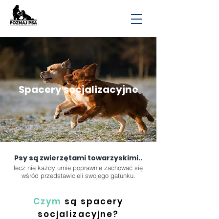
Białystok, Podlaskie, Polska, Trener psów, psi behawiorysta, szkolenie psów, szkolenia psów, tresura
psa, treser psów, psi psycholog, zoopsycholog, behawiorysta, psie przedszkole, szkolenie
szczeniaka, kurs dla szczeniaka, tresura szczeniaka, szkolenie szczeniaka
Spacery socjalizacyjne
Psy są zwierzętami towarzyskimi..
lecz nie każdy umie poprawnie zachować się
wśród przedstawicieli swojego gatunku.
Czym
są spacery
socjalizacyjne?