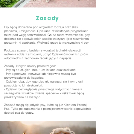
Zasady
Psy będą dobierane pod względem rodzaju oraz skali
problemu, umiejętności Opiekuna, w niektórych przypadkach
także pod względem wielkości. Grupa rusza w momencie, gdy
dobierze się odpowiednich współtowarzyszy i jest niezmienna
przez min. 4 spotkania. Wielkość grupy to maksymalnie 4 psy.
Podczas spaceru będziemy wdrażać techniki relaksacji,
radzenia sobie z emocjami, uczyć Opiekunów oraz ich psów
odpowiednich zachowań redukujących napięcie.
Zasady, których należy przestrzegać:
- Psy są na długich, min. 10m linkach oraz szelkach.
- Psy agresywne, nerwowe lub niepewne muszą być
przyzwyczajone do kagańca.
- Opiekun dba, aby jego pies nie narzucał się innym, jeśli
powoduje to ich dyskomfort.
- Opiekun bezwzględnie przestrzega wytycznych trenera
szczególnie w trakcie trwania spacerów - wskazówki będą
przekazywane na bieżąco.
Zapisać mogą się jedynie psy, które są już Klientami Poznaj
Psa. Tylko po zapoznaniu z psem jestem w stanie odpowiednio
dobrać psa do grupy.