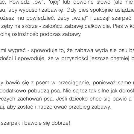
ć. Powiedz „ow”, "ojoj" lub dowolne słowo (ale nie 
psu, aby wypuścił zabawkę. Gdy pies spokojnie usiądzie
żesz mu powiedzieć, żeby „wziął” i zaczął szarpać p
zęby na skórze - zakończ zabawę całkowicie. Pies w ko
lną ostrożność podczas zabawy.
mi wygrać - spowoduje to, że zabawa wyda się psu bar
dości i spowoduje, że w przyszłości jeszcze chętniej b
nny bawić się z psem w przeciąganie, ponieważ same
re dodatkowo pobudzą psa. Nie są też tak silne jak dorośl
zych zachowań psa. Jeśli dziecko chce się bawić a T
aj, aby zostać i nadzorować przebieg zabawy.
szarpak i bawcie się dobrze!