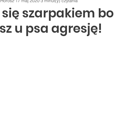
-Horosz
17 maj 2020
3 minut(y) czytania
 się szarpakiem bo
sz u psa agresję!