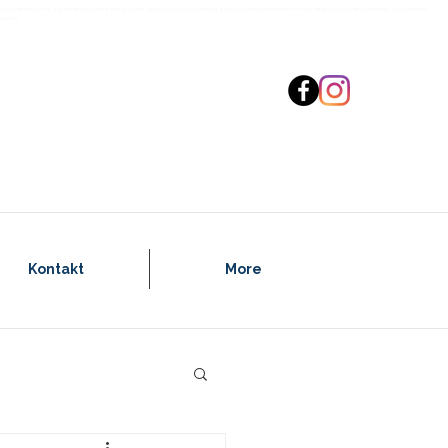
sta, szkolenie psów, szkolenia psów, tresura psa, treser psów, psi psycholog, zoopsycholog, behawiorysta, psie przedszkole, szkolenie szczeniaka,
eniaka
Kontakt
More