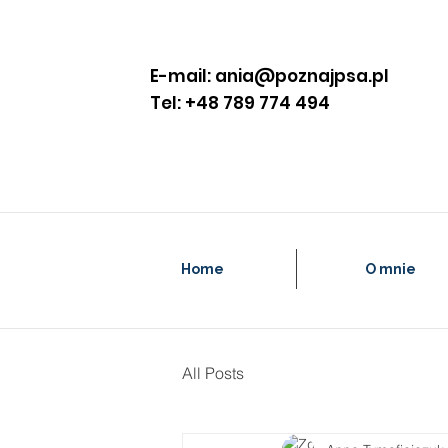
E-mail:
ania@poznajpsa.p
l
Tel: +48 789 774 494
Home
O mnie
All Posts