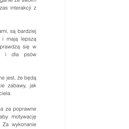
s interakcji z 
mi, są bardziej 
i mają lepszą 
prawdzą się w 
k i dla psów 
e jest, że będą 
e zabawy, jak 
iela.
da za poprawne 
aby motywację 
 Za wykonanie 