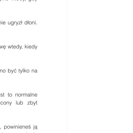
 ugryzł dłoni. 
ę wtedy, kiedy 
o być tylko na 
t to normalne 
cony lub zbyt 
 powinieneś ją 