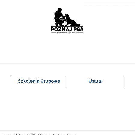
Białystok, Podlaskie, Polska, Trener psów, psi behawiory
kurs dla szczeniaka, tresura szczeniaka, szkolenie szcz
Szkolenia Grupowe
Usługi