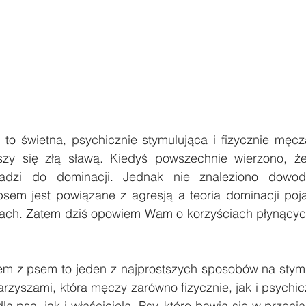
o świetna, psychicznie stymulująca i fizycznie męcz
eszy się złą sławą. Kiedyś powszechnie wierzono, ż
adzi do dominacji. Jednak nie znaleziono dowod
psem jest powiązane z agresją a teoria dominacji pojaw
łach. Zatem dziś opowiem Wam o korzyściach płynących
em z psem to jeden z najprostszych sposobów na stym
rzyszami, która męczy zarówno fizycznie, jak i psychicz
a psa, jak i właściciela. Psy, które bawią się w przeci