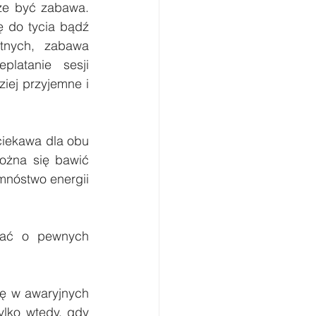
e być zabawa. 
 do tycia bądź 
nych, zabawa 
atanie sesji 
ej przyjemne i 
iekawa dla obu 
ożna się bawić 
mnóstwo energii 
ać o pewnych 
ę w awaryjnych 
lko wtedy, gdy 