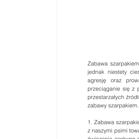
Zabawa szarpakiem t
jednak niestety ci
agresję oraz prow
przeciąganie się z 
przestarzałych źród
zabawy szarpakiem.
1. Zabawa szarpaki
z naszymi psimi towa
ćwiczenie zarówno dl