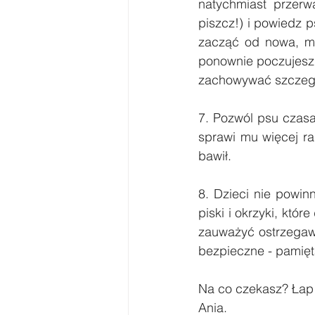
natychmiast przerwa
piszcz!) i powiedz 
zacząć od nowa, mo
ponownie poczujesz 
zachowywać szczegó
7. Pozwól psu czasa
sprawi mu więcej ra
bawił.
8. Dzieci nie powi
piski i okrzyki, któ
zauważyć ostrzegawc
bezpieczne - pamięt
Na co czekasz? Łap 
Ania.