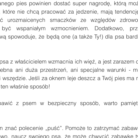
nego pies powinien dostać super nagrodę, którą moż
które nie chcą pracować za jedzenie, mają tendencję
ć urozmaicenych smaczków ze względów zdrowot
być wspaniałym wzmocnieniem. Dodatkowo, przepl
ą spowoduje, że będą one (a także Ty!) dla psa bardzi
sa z właścicielem wzmacnia ich więź, a jest zarazem c
rzebna ani duża przestrzeń, ani specjalne warunki - m
i wszędzie. Jeśli za oknem leje deszcz a Twój pies ma 
 ten właśnie sposób!
bawić z psem w bezpieczny sposób, warto pamięt
en znać polecenie „puść”. Pomoże to zatrzymać zabaw
wo, naucz swojego psa, że ​​może chwycić zabawkę ty