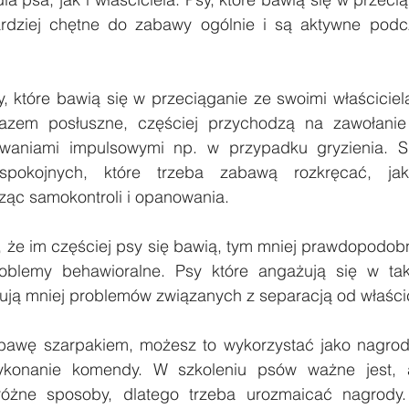
rdziej chętne do zabawy ogólnie i są aktywne podcza
, które bawią się w przeciąganie ze swoimi właściciela
azem posłuszne, częściej przychodzą na zawołanie 
owaniami impulsowymi np. w przypadku gryzienia. S
pokojnych, które trzeba zabawą rozkręcać, ja
ąc samokontroli i opanowania.
, że im częściej psy się bawią, tym mniej prawdopodobn
blemy behawioralne. Psy które angażują się w taki
ują mniej problemów związanych z separacją od właścic
zabawę szarpakiem, możesz to wykorzystać jako nagro
konanie komendy. W szkoleniu psów ważne jest, 
óżne sposoby, dlatego trzeba urozmaicać nagrody.