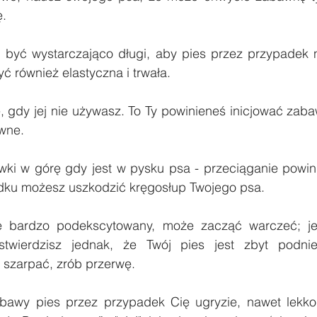
ę.
 być wystarczająco długi, aby pies przez przypadek nie
 również elastyczna i trwała.
 gdy jej nie używasz. To Ty powinieneś inicjować zabaw
wne.
ki w górę gdy jest w pysku psa - przeciąganie powinn
dku możesz uszkodzić kręgosłup Twojego psa.
e bardzo podekscytowany, może zacząć warczeć; jes
stwierdzisz jednak, że Twój pies jest zbyt podnie
 szarpać, zrób przerwę.
bawy pies przez przypadek Cię ugryzie, nawet lekko,