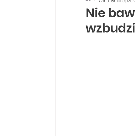
Anna Tymofiejczuk
Nie baw
wzbudzi