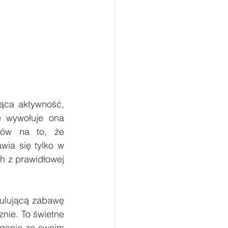
ąca aktywność, 
e wywołuje ona 
ów na to, że 
ia się tylko w 
 z prawidłowej 
ulującą zabawę 
nie. To świetne 
ąganie ze swoim 