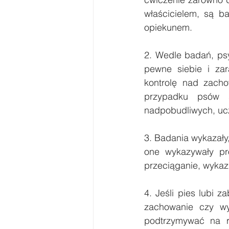
właścicielem, są ba
opiekunem.
2. Wedle badań, psy
pewne siebie i zar
kontrolę nad zach
przypadku psów s
nadpobudliwych, ucz
3. Badania wykazały
one wykazywały pro
przeciąganie, wykaz
4. Jeśli pies lubi 
zachowanie czy wy
podtrzymywać na r